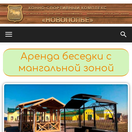
Новополье
Аренда беседки с
мангальной зоной