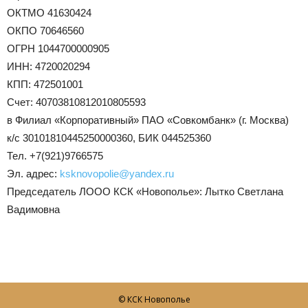
ОКТМО 41630424
ОКПО 70646560
ОГРН 1044700000905
ИНН: 4720020294
КПП: 472501001
Счет: 40703810812010805593
в Филиал «Корпоративный» ПАО «Совкомбанк» (г. Москва)
к/с 30101810445250000360, БИК 044525360
Тел. +7(921)9766575
Эл. адрес:
ksknovopolie@yandex.ru
Председатель ЛООО КСК «Новополье»: Лытко Светлана
Вадимовна
© КСК Новополье