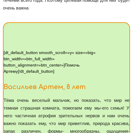
течении всего года. Поэтому целевая помощь для них будет
очень важна
[dt_default_button smooth_scroll=»y» size=»big»
btn_width=»btn_full_width»
button_alignment=»btn_center»]Помочь
Артему[/dt_default_button]
Васильев Артем, 8 лет
Тёма очень веселый мальчик, но показать, что мир не
темная страшная комната, помогаем ему мы-его семья! У
него частичная атрофия зрительных нервов и нам очень
важно показать ему, что мир приветлив, природа красива,
запах различен, формы- многообразны, ощущения-