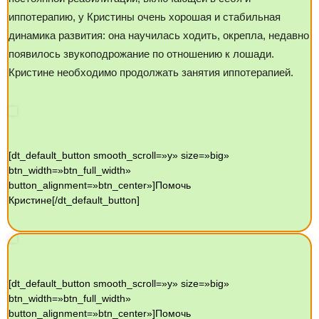
иппотерапию, у Кристины очень хорошая и стабильная
динамика развития: она научилась ходить, окрепла, недавно
появилось звукоподрожание по отношению к лошади.
Кристине необходимо продолжать занятия иппотерапией.
[dt_default_button smooth_scroll=»y» size=»big»
btn_width=»btn_full_width»
button_alignment=»btn_center»]Помочь
Кристине[/dt_default_button]
[dt_default_button smooth_scroll=»y» size=»big»
btn_width=»btn_full_width»
button_alignment=»btn_center»]Помочь