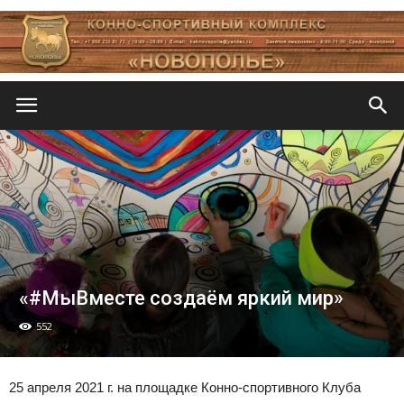
Новополье
«#МыВместе создаём яркий мир»
552
25 апреля 2021 г. на площадке Конно-спортивного Клуба