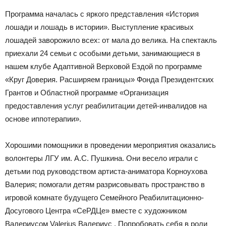
Программа началась с яркого представления «История
лошади и лошадь в истории». Выступление красивых
лошадей заворожило всех: от мала до велика. На спектакль
приехали 24 семьи с особыми детьми, занимающиеся в
нашем клубе Адаптивной Верховой Ездой по программе
«Круг Доверия. Расширяем границы» Фонда Президентских
Грантов и Областной программе «Организация
предоставления услуг реабилитации детей-инвалидов на
основе иппотерапии».
Хорошими помощники в проведении мероприятия оказались
волонтеры ЛГУ им. А.С. Пушкина. Они весело играли с
детьми под руководством артиста-аниматора Корноухова
Валерия; помогали детям разрисовывать пространство в
игровой комнате будущего Семейного Реабилитационно-
Досугового Центра «СеРДЦе» вместе с художником
Валериусом Valerius Валериус . Попробовать себя в роли