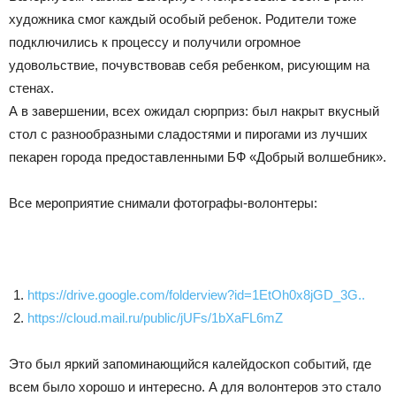
художника смог каждый особый ребенок. Родители тоже
подключились к процессу и получили огромное
удовольствие, почувствовав себя ребенком, рисующим на
стенах.
А в завершении, всех ожидал сюрприз: был накрыт вкусный
стол с разнообразными сладостями и пирогами из лучших
пекарен города предоставленными БФ «Добрый волшебник».
Все мероприятие снимали фотографы-волонтеры:
https://drive.google.com/folderview?id=1EtOh0x8jGD_3G..
https://cloud.mail.ru/public/jUFs/1bXaFL6mZ
Это был яркий запоминающийся калейдоскоп событий, где
всем было хорошо и интересно. А для волонтеров это стало