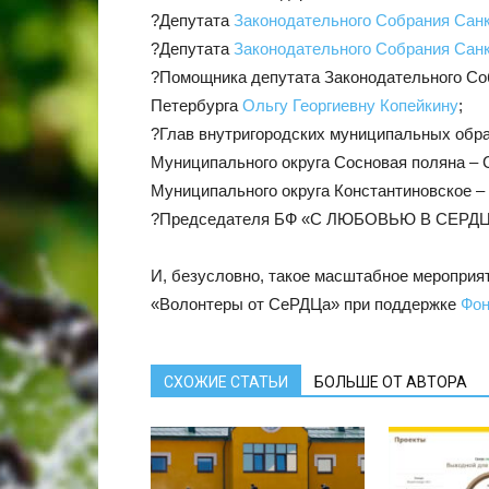
?Депутата
Законодательного Собрания Сан
?Депутата
Законодательного Собрания Сан
?Помощника депутата Законодательного Соб
Петербурга
Ольгу Георгиевну Копейкину
;
?Глав внутригородских муниципальных обра
Муниципального округа Сосновая поляна –
Муниципального округа Константиновское –
?Председателя БФ «С ЛЮБОВЬЮ В СЕРДЦ
И, безусловно, такое масштабное мероприя
«Волонтеры от СеРДЦа» при поддержке
Фон
СХОЖИЕ СТАТЬИ
БОЛЬШЕ ОТ АВТОРА