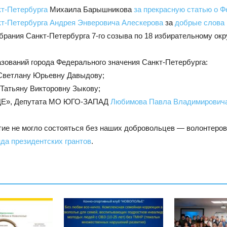
кт-Петербурга
Михаила Барышникова
за прекрасную статью о Ф
кт-Петербурга
Андрея Энверовича Алескерова
за
добрые слова 
рания Санкт-Петербурга 7-го созыва по 18 избирательному окр
зований города Федерального значения Санкт-Петербурга:
 Светлану Юрьевну Давыдову;
 Татьяну Викторовну Зыкову;
Е», Депутата МО ЮГО-ЗАПАД
Любимова Павла Владимирович
тие не могло состояться без наших добровольцев — волонтеро
да президентских грантов
.