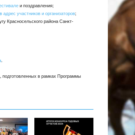
естивале
и поздравления;
в адрес участников и организаторов
;
угу Красносельского района Санкт-
а
.
в, подготовленных в рамках Программы