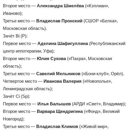
Второе место —
Александра Шмелёва
(«Кэплиан»,
Иваново);
Третье место —
Владислав Пронский
(СШОР «Белка»,
Московская область).
Зачёт Bi (P):
Первое место —
Аделина Шафигуллина
(Республиканский
центр иппотерапии, Уфа);
Второе место —
Юлия Сухова
(«Пахра», Московская
область);
Третье место —
Савелий Мельников
(«Бони-клуб», Орёл).
Четвертое место —
Иванова Валерия
(«Новополье»,
Ленинградская область);
Зачёт Сi (Sp):
Первое место —
Илья Балышев
(АРДИ «Свет», Владимир);
Второе место —
Варвара Щендригина
(«Фонд», Великий
Новгород);
Третье место —
Владислав Климов
(«Живой мир»,